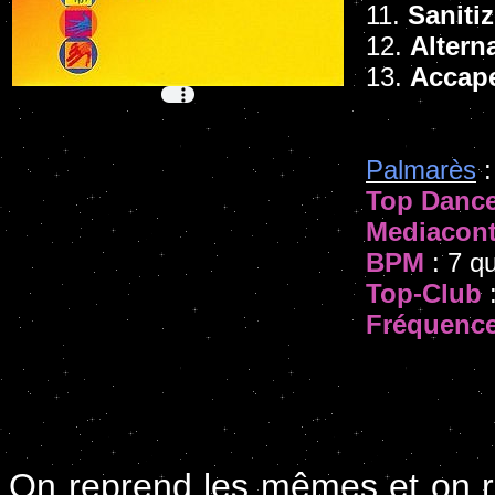
11.
Saniti
12.
Altern
13.
Accape
Palmarès
:
Top Danc
Mediacont
BPM
: 7 qu
Top-Club
:
Fréquenc
On reprend les mêmes et on 