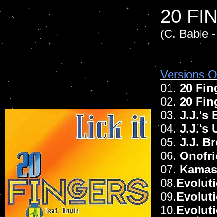
20 FI
(C. Babie 
Versions Of
01.
20 Fin
02.
20 Fin
03.
J.J.'s
04.
J.J.'s
05.
J.J. B
06.
Onofri
07.
Kamas
08.
Evolut
09.
Evolut
10.
Evolut