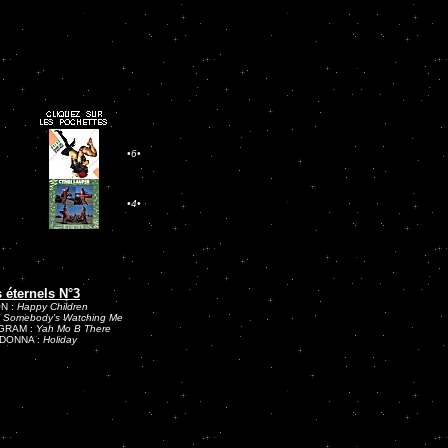
•6•
•4•
 éternels N°3
ON :
Happy Children
:
Somebody's Watching Me
GRAM :
Yah Mo B There
DONNA :
Holiday