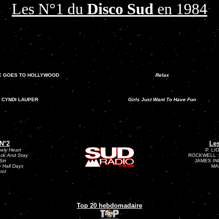
Les N°1 du
Disco Sud
en 1984
E GOES TO HOLLYWOOD
Relax
CYNDI LAUPER
Girls Just Want To Have Fun
 N°2
Les
ely Heart
P. LI
ck And Stay
ROCKWELL 
Sin
JAMES IN
 Hall Days
MA
rol
Top 20 hebdomadaire