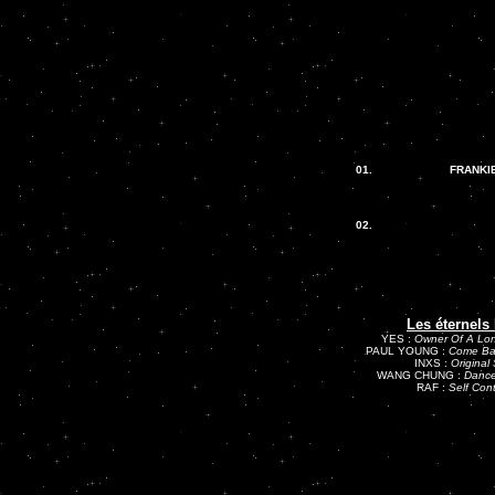
01.
FRANKI
02.
Les éternels
YES :
Owner Of A Lon
PAUL YOUNG :
Come Ba
INXS :
Original 
WANG CHUNG :
Dance
RAF :
Self Cont