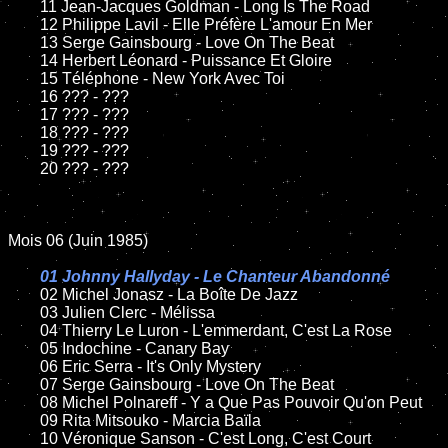
	11 Jean-Jacques Goldman - Long Is The Road

	12 Philippe Lavil - Elle Préfère L'amour En Mer

	13 Serge Gainsbourg - Love On The Beat	

	14 Herbert Léonard - Puissance Et Gloire

	15 Téléphone - New York Avec Toi

	16 ??? - ???

	17 ??? - ???

	18 ??? - ???

	19 ??? - ???

	20 ??? - ???

Mois 06 (Juin 1985)

01 Johnny Hallyday - Le Chanteur Abandonné

02 Michel Jonasz - La Boîte De Jazz

	03 Julien Clerc - Mélissa

	04 Thierry Le Luron - L'emmerdant, C'est La Rose

	05 Indochine - Canary Bay	

	06 Eric Serra - It's Only Mystery		

	07 Serge Gainsbourg - Love On The Beat	

	08 Michel Polnareff - Y a Que Pas Pouvoir Qu'on Peut

	09 Rita Mitsouko - Marcia Baïla 	

	10 Véronique Sanson - C'est Long, C'est Court	
