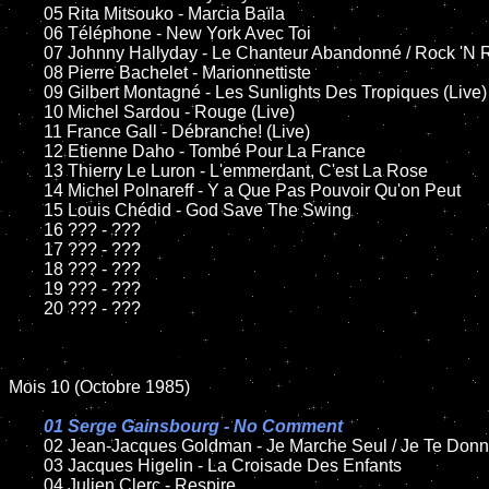
	05 Rita Mitsouko - Marcia Baïla	

	06 Téléphone - New York Avec Toi

	07 Johnny Hallyday - Le Chanteur Abandonné / Rock 'N Roll Attitude

	08 Pierre Bachelet - Marionnettiste	

	09 Gilbert Montagné - Les Sunlights Des Tropiques (Live)

	10 Michel Sardou - Rouge (Live)

	11 France Gall - Débranche! (Live)

	12 Etienne Daho - Tombé Pour La France 

	13 Thierry Le Luron - L'emmerdant, C'est La Rose

	14 Michel Polnareff - Y a Que Pas Pouvoir Qu'on Peut

	15 Louis Chédid - God Save The Swing

	16 ??? - ???

	17 ??? - ???

	18 ??? - ???

	19 ??? - ???

	20 ??? - ???

Mois 10 (Octobre 1985)

01 Serge Gainsbourg - No Comment

02 Jean-Jacques Goldman - Je Marche Seul / Je Te Donne	
	03 Jacques Higelin - La Croisade Des Enfants

	04 Julien Clerc - Respire
