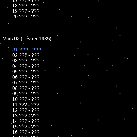
	17 ??? - ???

	18 ??? - ???          

	19 ??? - ???

	20 ??? - ???

Mois 02 (Février 1985)

01 ??? - ???

02 ??? - ???	

	03 ??? - ???	

	04 ??? - ???	

	05 ??? - ???	

	06 ??? - ???	

	07 ??? - ???		

	08 ??? - ???	

	09 ??? - ???		

	10 ??? - ???

	11 ??? - ???

	12 ??? - ???	

	13 ??? - ???

	14 ??? - ???

	15 ??? - ???	

	16 ??? - ???
