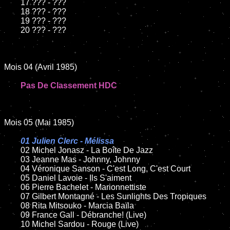
	17 ??? - ???

	18 ??? - ???          

	19 ??? - ???

	20 ??? - ???

Mois 04 (Avril 1985)

Pas De Classement HDC
Mois 05 (Mai 1985)

01 Julien Clerc - Mélissa

02 Michel Jonasz - La Boîte De Jazz	

	03 Jeanne Mas - Johnny, Johnny	

	04 Véronique Sanson - C'est Long, C'est Court	

	05 Daniel Lavoie - Ils S'aiment	

	06 Pierre Bachelet - Marionnettiste

	07 Gilbert Montagné - Les Sunlights Des Tropiques

	08 Rita Mitsouko - Marcia Baïla

	09 France Gall - Débranche! (Live)

	10 Michel Sardou - Rouge (Live)
