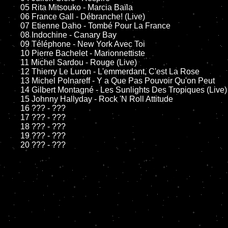
	05 Rita Mitsouko - Marcia Baïla

	06 France Gall - Débranche! (Live)

	07 Etienne Daho - Tombé Pour La France

	08 Indochine - Canary Bay

	09 Téléphone - New York Avec Toi

	10 Pierre Bachelet - Marionnettiste	

	11 Michel Sardou - Rouge (Live)

	12 Thierry Le Luron - L'emmerdant, C'est La Rose

	13 Michel Polnareff - Y a Que Pas Pouvoir Qu'on Peut

	14 Gilbert Montagné - Les Sunlights Des Tropiques (Live)

	15 Johnny Hallyday - Rock 'N Roll Attitude		

	16 ??? - ???

	17 ??? - ???

	18 ??? - ???

	19 ??? - ???
