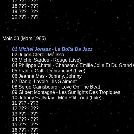
	17 ??? - ???

	18 ??? - ???          

	19 ??? - ???

	20 ??? - ???

Mois 03 (Mars 1985)

01 Michel Jonasz - La Boîte De Jazz

02 Julien Clerc - Mélissa

	03 Michel Sardou - Rouge (Live)

	04 Philippe Chatel - Chanson d'Emilie Jolie Et Du Grand Oiseau

	05 France Gall - Débranche! (Live)

	06 Jeanne Mas - Johnny, Johnny	

	07 Daniel Lavoie - Ils S'aiment

	08 Serge Gainsbourg - Love On The Beat

	09 Gilbert Montagné - Les Sunlights Des Tropiques	

	10 Johnny Hallyday - Mon P'tit Loup (Live)

	11 ??? - ???

	12 ??? - ???	

	13 ??? - ???

	14 ??? - ???

	15 ??? - ???	

	16 ??? - ???
