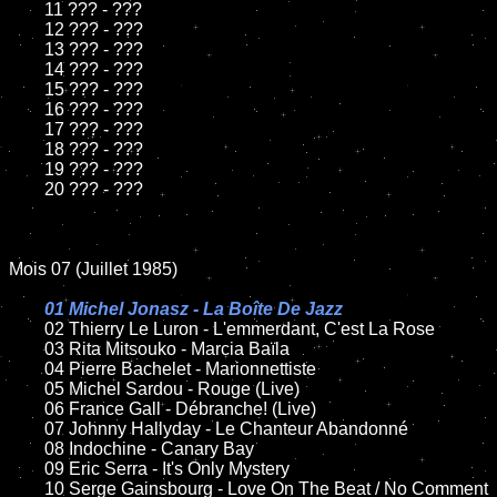
	11 ??? - ???

	12 ??? - ???	

	13 ??? - ???

	14 ??? - ???

	15 ??? - ???	

	16 ??? - ???

	17 ??? - ???

	18 ??? - ???          

	19 ??? - ???

	20 ??? - ???

Mois 07 (Juillet 1985)

01 Michel Jonasz - La Boîte De Jazz

02 Thierry Le Luron - L'emmerdant, C'est La Rose

	03 Rita Mitsouko - Marcia Baïla

	04 Pierre Bachelet - Marionnettiste

	05 Michel Sardou - Rouge (Live)

	06 France Gall - Débranche! (Live)	

	07 Johnny Hallyday - Le Chanteur Abandonné

	08 Indochine - Canary Bay			

	09 Eric Serra - It's Only Mystery

	10 Serge Gainsbourg - Love On The Beat / No Comment	
