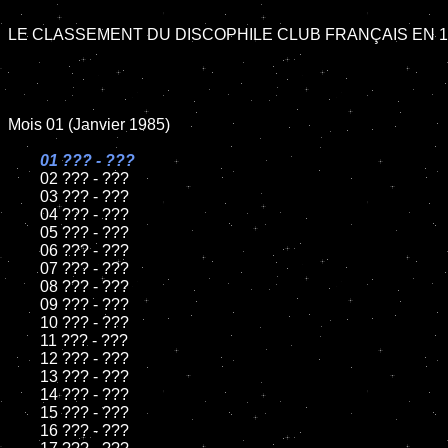
LE CLASSEMENT DU DISCOPHILE CLUB FRANÇAIS EN 19
Mois 01 (Janvier 1985)

01 ??? - ???

02 ??? - ???	

	03 ??? - ???	

	04 ??? - ???	

	05 ??? - ???	

	06 ??? - ???	

	07 ??? - ???		

	08 ??? - ???	

	09 ??? - ???		

	10 ??? - ???

	11 ??? - ???

	12 ??? - ???	

	13 ??? - ???

	14 ??? - ???

	15 ??? - ???	

	16 ??? - ???
