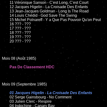
	11 Véronique Sanson - C'est Long, C'est Court

	12 Jacques Higelin - La Croisade Des Enfants

	13 Jean-Jacques Goldman - Long Is The Road

	14 Louis Chédid - God Save The Swing

	15 Michel Polnareff - Y a Que Pas Pouvoir Qu'on Peut

	16 ??? - ???

	17 ??? - ???

	18 ??? - ???

	19 ??? - ???

	20 ??? - ???

Mois 08 (Août 1985)

Pas De Classement HDC
Mois 09 (Septembre 1985)

01 Jacques Higelin - La Croisade Des Enfants

02 Serge Gainsbourg - No Comment	

	03 Julien Clerc - Respire

	04 Indochine - Canary Bay
