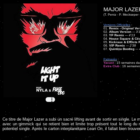
MAJOR LAZE
(T. Pentz - P. Meckseper 
Versions Officielles
:
01.
Remix - Original Ve
02.
Album Version
---
3'
03.
YP Remix
---
4'13
04.
House Square & Céd
05.
Kickraux & Eff3cts 
06.
VIP Remix
---
2'38
07.
Quintino Bootleg
---
Palmarès
:
Yacast
: 15 semaines dan
Extra Club
: 16 semaines
Ce titre de Major Lazer a subi un sacré lifting avant de sortir en single. L
avec un gimmick qui se retient bien et limite trop présent tout le long du
potentiel single. Après le carton interplanétaire
Lean On
, il fallait bien trou