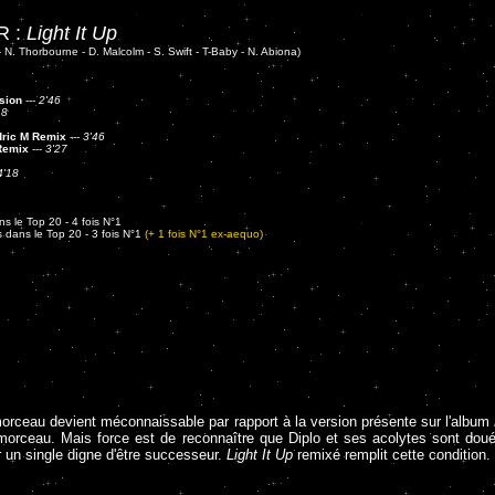
R :
Light It Up
- N. Thorbourne - D. Malcolm - S. Swift - T-Baby - N. Abiona)
rsion
---
2'46
18
ric M Remix
---
3'46
Remix
---
3'27
4'18
s le Top 20 - 4 fois N°1
 dans le Top 20 - 3 fois N°1
(+ 1 fois N°1 ex-aequo)
e morceau devient méconnaissable par rapport à la version présente sur l'album
 morceau. Mais force est de reconnaître que Diplo et ses acolytes sont doués 
ver un single digne d'être successeur.
Light It Up
remixé remplit cette condition.