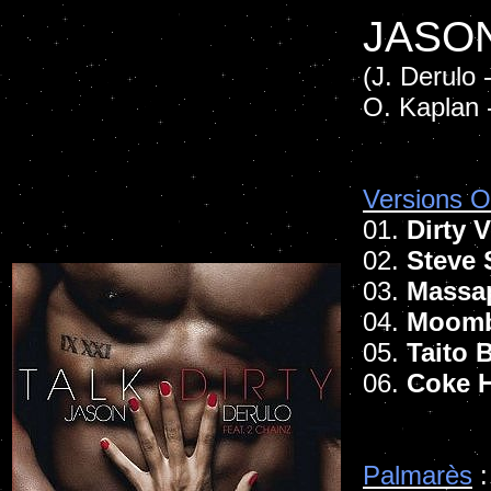
JASO
(J. Derulo 
O. Kaplan -
Versions Of
01.
Dirty 
02.
Steve 
03.
Massap
04.
Moomb
05.
Taito 
06.
Coke H
Palmarès
: