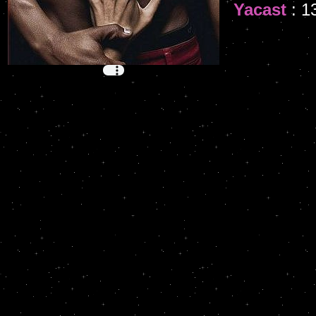
Yacast
: 1