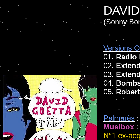
DAVID
(Sonny Bon
Versions Of
01.
Radio 
02.
Extend
03.
Extend
04.
Bombs
05.
Robert
Palmarès
:
Musibox
:
N°1 ex-ae