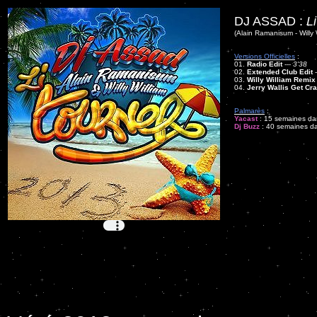
DJ ASSAD :
L
(Alain Ramanisum - Willy 
Versions Officielles
:
01.
Radio Edit
---
3'38
02.
Extended Club Edit
-
03.
Willy William Remix
04.
Jerry Wallis Get Cr
Palmarès
:
Yacast
: 15 semaines dan
Dj Buzz
: 40 semaines dan