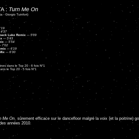
A :
Turn Me On
a - Giorgio Tuinfort)
'19
-
4'37
dback Luke Remix
---
5'09
ix
---
5'43
mix
---
5'54
--
7'02
emix
---
6'19
Mix
---
6'30
nes dans le Top 20 - 6 fois N°1
ns le Top 20 - 5 fois N°1
n Me On
, sûrement efficace sur le dancefloor malgré la voix (et la poitrine) g
 des années 2010.