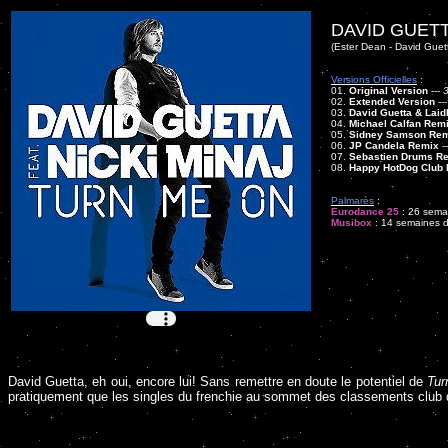
DAVID GUETT
(Ester Dean - David Guett
Versions Officielles
:
01.
Original Version
---
3
02.
Extended Version
--
03.
David Guetta & Lai
04.
Michael Calfan Rem
05.
Sidney Samson Re
06.
JP Candela Remix
-
07.
Sebastien Drums R
08.
Happy HotDog Club 
Palmarès
:
Eurodance 25
: 26 semai
Musibox
: 14 semaines da
David Guetta, eh oui, encore lui! Sans remettre en doute le potentiel de
Tur
pratiquement que les singles du frenchie au sommet des classements club