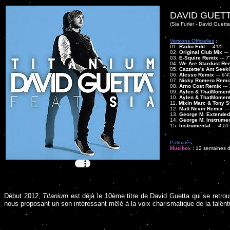
DAVID GUETT
(Sia Furler - David Guetta 
Versions Officielles
:
01.
Radio Edit
---
4'05
02.
Original Club Mix
---
03.
E-Squire Remix
---
7
04.
We Are Stardust Re
05.
Cazzette's Ant Seek
06.
Alesso Remix
---
6'4
07.
Nicky Romero Remi
08.
Arno Cost Remix
---
09.
Aylen & ThatMoment
10.
Aylen & ThatMoment
11.
Mixin Marc & Tony S
12.
Matt Nevin Remix
--
13.
George M. Extended
14.
George M. Instrumen
15.
Instrumental
---
4'10
Palmarès
:
Musibox
: 12 semaines da
Début 2012,
Titanium
est déjà le 10ème titre de David Guetta qui se retrou
nous proposant un son intéressant mêlé à la voix charismatique de la talen