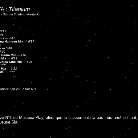
A :
Titanium
- Giorgio Tuinfort - Afrojack)
5'12
'46
mix
---
7'47
ing Hamster Mix
---
6'37
3
x
---
5'40
7'02
 Radio Mix
---
4'07
 Mix
---
6'23
vejda Club Mix
---
6'25
-
???
 Mix
---
6'53
tal
---
???
ns le Top 20 - 7 fois N°1
ve N°1 du Musibox Play, alors que le classement n'a pas trois ans! Edifiant, 
tueuse Sia.