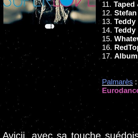
11.
Taped 
12.
Stefan
13.
Teddy
14.
Teddy
15.
Whate
16.
RedTop
17.
Album
Palmarès
:
Eurodanc
Avicii, avec sa touche suédois