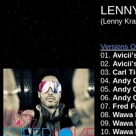
LENNY
(Lenny Kra
Versions Of
01.
Avicii
02.
Avicii
03.
Carl T
04.
Andy C
05.
Andy C
06.
Andy 
07.
Fred F
08.
Wawa 
09.
Wawa 
10.
Wawa 