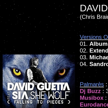
DAVID
(Chris Brai
Versions Of
01.
Album
02.
Extend
03.
Michae
04.
Sandro
Palmarès
:
Dj Buzz
: 
Musibox
:
Eurodanc