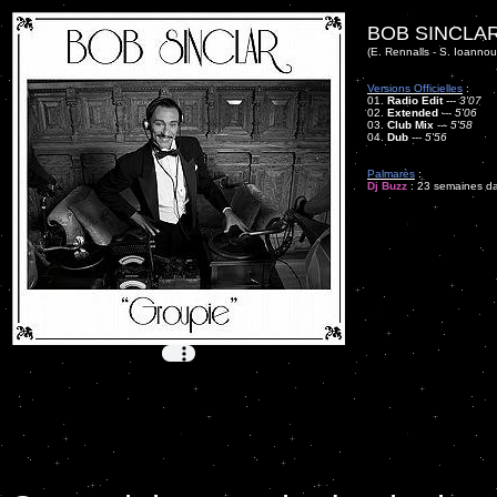
BOB SINCLAR
(E. Rennalls - S. Ioannou -
Versions Officielles
:
01.
Radio Edit
---
3'07
02.
Extended
---
5'06
03.
Club Mix
---
5'58
04.
Dub
---
5'56
Palmarès
:
Dj Buzz
: 23 semaines dan