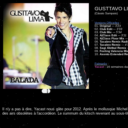
GUSTTAVO LI
(Cássio Sampaio)
Versions Officielles
:
01.
Original
---
3'23
02.
Club Edit
---
3'33
03.
Club Mix
---
5'34
04.
A|Class Edit
---
3'11
05.
A|Class Floor Mix
--
06.
Tacabro Remix Radi
07.
Tacabro Remix
---
4'
08.
Sagi Abitbul Remix
-
09.
Feeling Valencia Mi
10.
Axento Extended R
Palmarès
:
Yacast
: 16 semaines dan
Il n'y a pas à dire, Yacast nous gâte pour 2012. Après le mollusque Miche
des airs obsolètes à l'accordéon. Le summum du kitsch revenant au sous-t