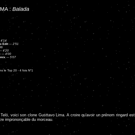
MA :
Balada
-
4'14
o Edit
---
2'51
36
--
4'20
x
---
4'00
emix
---
5'07
s le Top 20 - 4 fois N°1
l Teló, voici son clone Gusttavo Lima. A croire qu'avoir un prénom ringard 
itre imprononçable du morceau.