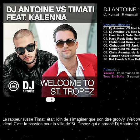
DJ ANTOINE 
(A. Konrad - F. Antoniali 
Versions Officielles
:
01.
Dj Antoine VS Mad M
02.
Dj Antoine VS Mad 
03.
Hard Rock Sofa Radi
04.
Hard Rock Sofa Rem
05.
Clubzound Remix
--
06.
Clubzound VS Jack
07.
Clubzound VS Jack-
08.
Chris Avantgarde &
09.
Houseshaker Remix
10.
Kid Fresh & Tom Bo
Palmarès
:
Yacast
: 15 semaines dan
Tous En Boîte
: 5 semain
Le rappeur russe Timati était loin de s'imaginer que son titre groovy
Welcom
idem! C'est la passion pour la ville de St. Tropez qui a amené Dj Antoine 