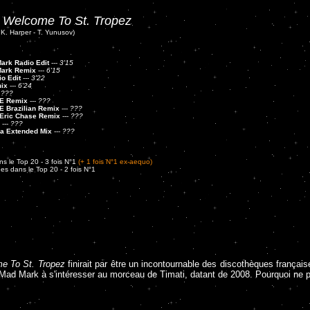
:
Welcome To St. Tropez
- K. Harper - T. Yunusov)
ark Radio Edit
---
3'15
Mark Remix
---
6'15
o Edit
---
3'22
ix
---
6'24
-
???
-E Remix
---
???
E Brazilian Remix
---
???
 Eric Chase Remix
---
???
---
???
la Extended Mix
---
???
s le Top 20 - 3 fois N°1
(+ 1 fois N°1 ex-aequo)
es dans le Top 20 - 2 fois N°1
e To St. Tropez
finirait par être un incontournable des discothèques françai
et Mad Mark à s'intéresser au morceau de Timati, datant de 2008. Pourquoi ne