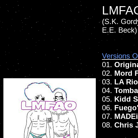
LMFA
(S.K. Gordy
E.E. Beck)
Versions Of
01.
Origin
02.
Mord 
03.
LA Rio
04.
Tomba
05.
Kidd S
06.
Fuego
07.
MADEi
08.
Chris 