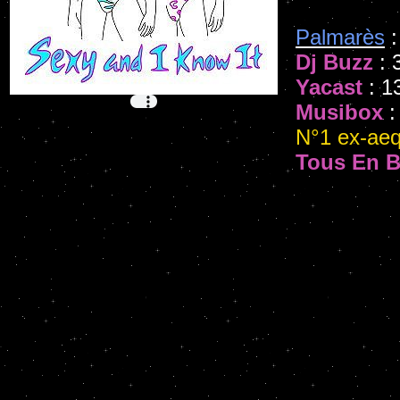
Palmarès
:
Dj Buzz
: 
Yacast
: 1
Musibox
:
N°1 ex-ae
Tous En B