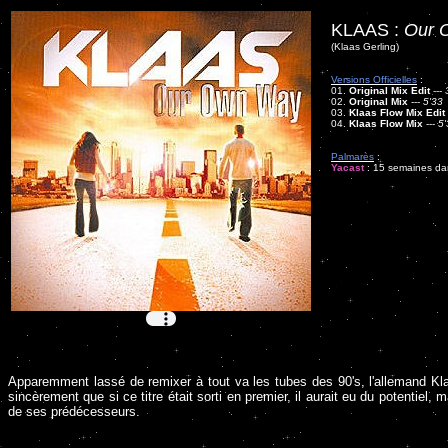
KLAAS :
Our 
(Klaas Gerling)
Versions Officielles
:
01.
Original Mix Edit
---
02.
Original Mix
---
5'33
03.
Klaas Flow Mix Edit
04.
Klaas Flow Mix
---
5'
Palmarès
:
Yacast
: 15 semaines dan
Apparemment lassé de remixer à tout va les tubes des 90's, l'allemand Kla
sincèrement que si ce titre était sorti en premier, il aurait eu du potentie
de ses prédécesseurs.