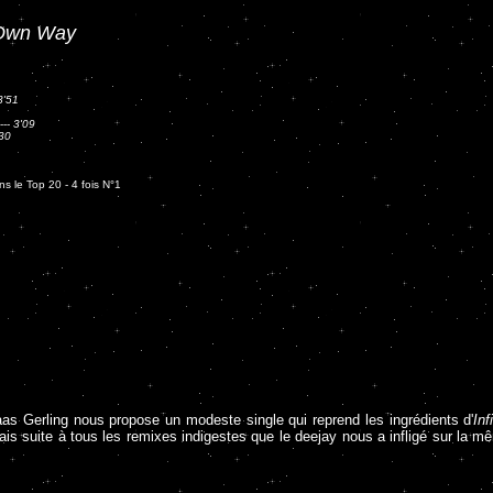
Own Way
3'51
---
3'09
30
s le Top 20 - 4 fois N°1
as Gerling nous propose un modeste single qui reprend les ingrédients d'
Inf
l, mais suite à tous les remixes indigestes que le deejay nous a infligé sur la