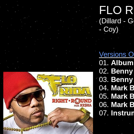
FLO R
(Dillard - 
- Coy)
Versions Of
01.
Album
02.
Benny 
03.
Benny
04.
Mark B
05.
Mark 
06.
Mark 
07.
Instru