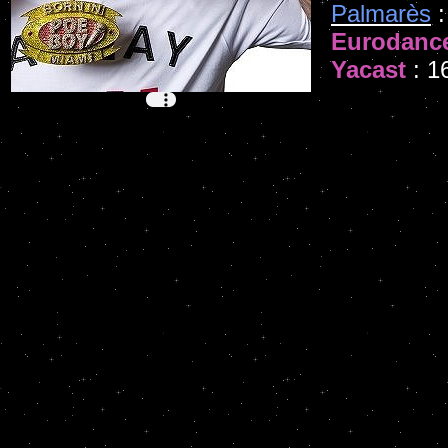
Palmarès
:
Eurodanc
Yacast
: 1