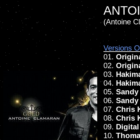
ANTO
(Antoine C
Versions Of
01.
Origin
02.
Origin
03.
Hakima
04.
Hakima
05.
Sandy 
06.
Sandy
07.
Chris 
08.
Chris 
09.
Digita
10.
Thoma