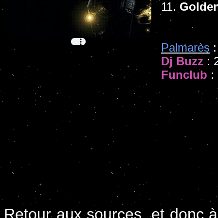
11.
Golden
Palmarès
:
Dj Buzz
: 
Funclub
: 
Retour aux sources, et donc à