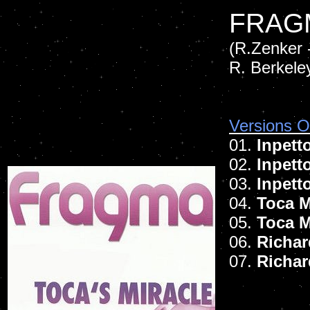
FRAG
(R.Zenker -
R. Berkele
Versions Of
01.
Inpett
02.
Inpett
03.
Inpett
04.
Toca M
05.
Toca M
06.
Richar
07.
Richa