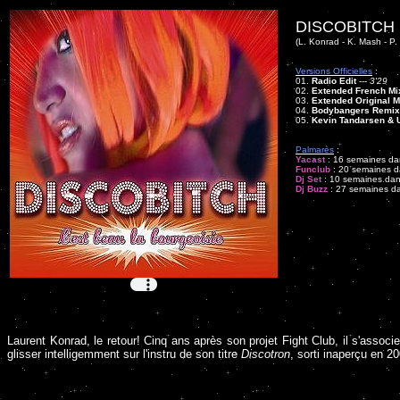
DISCOBITCH 
(L. Konrad - K. Mash - P
Versions Officielles
:
01.
Radio Edit
---
3'29
02.
Extended French Mi
03.
Extended Original M
04.
Bodybangers Remix
05.
Kevin Tandarsen &
Palmarès
:
Yacast
: 16 semaines dan
Funclub
: 20 semaines da
Dj Set
: 10 semaines dans
Dj Buzz
: 27 semaines dan
Laurent Konrad, le retour! Cinq ans après son projet Fight Club, il s'associ
glisser intelligemment sur l'instru de son titre
Discotron
, sorti inaperçu en 2