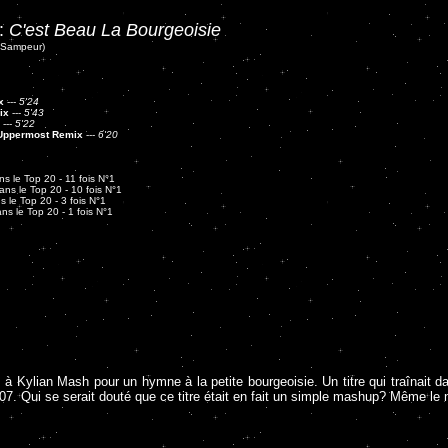
:
C'est Beau La Bourgeoisie
. Sampeur)
x
---
5'24
ix
---
5'43
---
5'22
 Uppermost Remix
---
6'20
s le Top 20 - 11 fois N°1
ns le Top 20 - 10 fois N°1
 le Top 20 - 3 fois N°1
s le Top 20 - 1 fois N°1
e à Kylian Mash pour un hymne à la petite bourgeoisie. Un titre qui traînait d
007. Qui se serait douté que ce titre était en fait un simple mashup? Même l