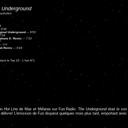
 Underground
Rauhofer)
6
-
9'34
iginal Underground
---
9'53
7'24
phane K. Remix
---
7'10
?
--
???
ub Remix
---
6'43
ans le Top 20 - 1 fois N°1
ion
Hot Line
de Max et Mélanie sur Fun Radio.
The Underground
était le son 
s délivre! L'émission de Fun disparut quelques mois plus tard, emportant avec