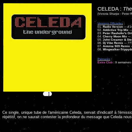
CELEDA :
The
(Victoria Sharpe - Peter 
Versions Officielles
:
01.
Radio Version
---
4'1
02.
Addictive Trip Mix
--
03.
Peter Rauhofer's Or
04.
Cherry Moon Mix
---
05.
John Creamer & Ste
06.
Dj Vibe Remix
---
??
07.
Antoine 909 Remix
-
08.
Wingwalker-Trippyd
Palmarès
:
Extra Club
: 9 semaines d
Ce single, unique tube de l'américaine Celeda, servait d'indicatif à l'émiss
répétitif, on ne saurait contester la profondeur du message que Celeda nou