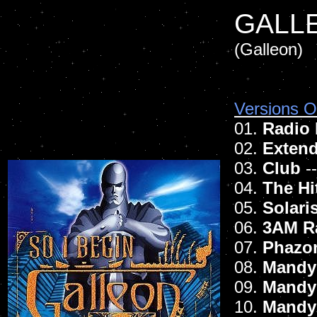
GALL
(Galleon)
Versions Of
01.
Radio 
02.
Exten
03.
Club
-
04.
The Hi
05.
Solari
06.
3AM R
07.
Phazo
08.
Mandy 
09.
Mandy
10.
Mandy