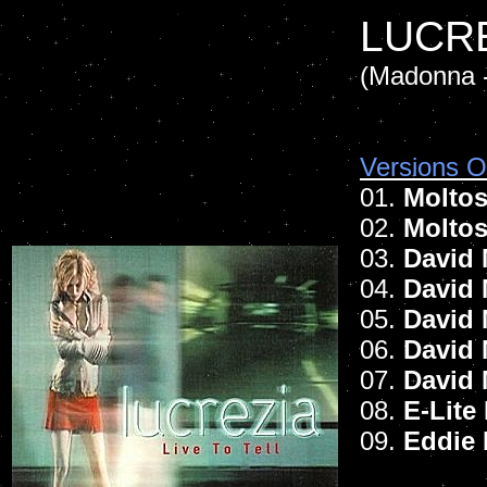
LUCRE
(Madonna -
Versions Of
01.
Molto
02.
Moltos
03.
David 
04.
David 
05.
David 
06.
David 
07.
David 
08.
E-Lite
09.
Eddie 