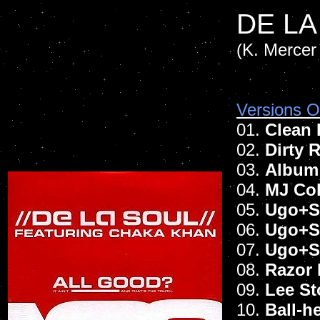
DE LA
(K. Mercer 
Versions Of
01.
Clean 
02.
Dirty 
03.
Album
04.
MJ Co
05.
Ugo+Sa
06.
Ugo+S
07.
Ugo+Sa
08.
Razor 
09.
Lee St
10.
Ball-h