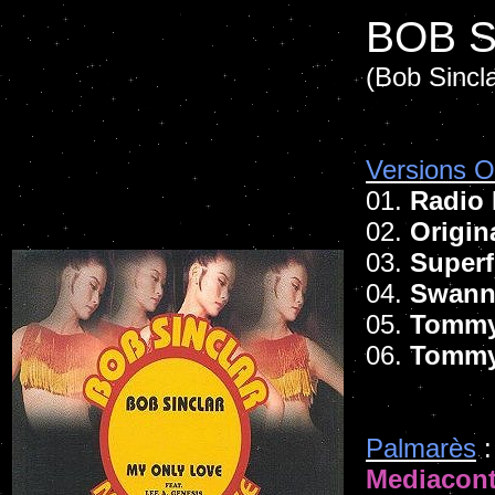
BOB S
(Bob Sincl
Versions Of
01.
Radio 
02.
Origin
03.
Super
04.
Swann
05.
Tommy
06.
Tommy
Palmarès
:
Mediacont