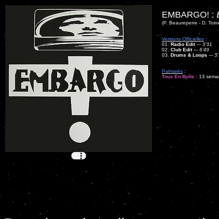
EMBARGO! :
(P. Beaureperre - D. Toine
Versions Officielles
:
01.
Radio Edit
---
3'31
02.
Club Edit
---
6'49
03.
Drums & Loops
---
5
Palmarès
:
Tous En Boîte
: 13 semai