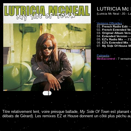
LUTRICIA Mc
(Lutricia Mc Neal - JG - L
Versions Officielles
:
01.
French Radio Edit
--
02.
French Extended Ve
03.
Original Album Vers
04.
Extended Version
--
05.
EZ's Radio Mix
---
3'
06.
EZ's Extended Mix
-
07.
My Side Of House M
Palmarès
:
Mediacontrol
: 7 semaine
Titre relativement lent, voire presque ballade,
My Side Of Town
est planant 
débats de Gérard). Les remixes EZ et House donnent un côté plus péchu au 