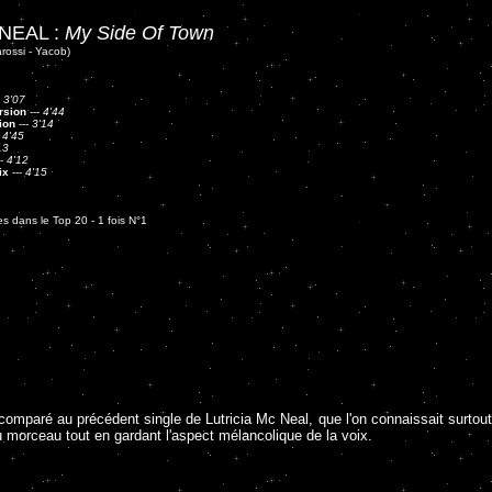
 NEAL :
My Side Of Town
arossi - Yacob)
-
3'07
rsion
---
4'44
ion
---
3'14
-
4'45
13
--
4'12
ix
---
4'15
s dans le Top 20 - 1 fois N°1
comparé au précédent single de Lutricia Mc Neal, que l'on connaissait surtout 
morceau tout en gardant l'aspect mélancolique de la voix.