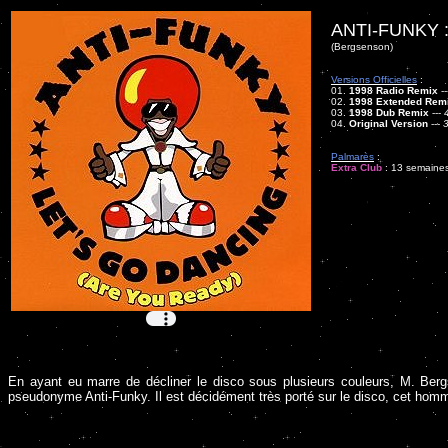
ANTI-FUNKY 
(Bergsenson)
Versions Officielles
:
01.
1998 Radio Remix
--
02.
1998 Extended Rem
03.
1998 Dub Remix
---
04.
Original Version
---
3
Palmarès
:
Extra Club
: 13 semaines
En ayant eu marre de décliner le disco sous plusieurs couleurs, M. Ber
pseudonyme Anti-Funky. Il est décidément très porté sur le disco, cet homme 