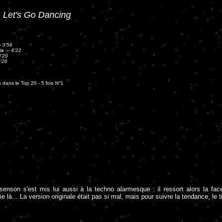
:
Let's Go Dancing
-
3'56
ix
---
6'22
4'20
'26
 dans le Top 20 - 5 fois N°1
gsenson s'est mis lui aussi à la techno alarmesque : il ressort alors la 
là... La version originale était pas si mal, mais pour suivre la tendance, le 