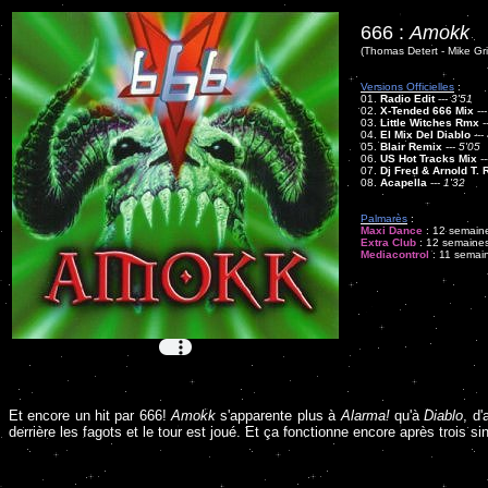
666 :
Amokk
(Thomas Detert - Mike Gr
Versions Officielles
:
01.
Radio Edit
---
3'51
02.
X-Tended 666 Mix
--
03.
Little Witches Rmx
-
04.
El Mix Del Diablo
---
05.
Blair Remix
---
5'05
06.
US Hot Tracks Mix
--
07.
Dj Fred & Arnold T.
08.
Acapella
---
1'32
Palmarès
:
Maxi Dance
: 12 semaine
Extra Club
: 12 semaines
Mediacontrol
: 11 semain
Et encore un hit par 666!
Amokk
s'apparente plus à
Alarma!
qu'à
Diablo
, d
derrière les fagots et le tour est joué. Et ça fonctionne encore après trois sin