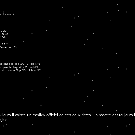
iesheimer)
-
5'25
--
5'06
4'56
-
5'58
 Remix
---
5'50
s dans le Top 20 - 3 fois N°1
 dans le Top 20 - 2 fois N°1
es dans le Top 20 - 2 fois N°1
'ailleurs il existe un medley officiel de ces deux titres. La recette est touj
gles...