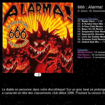
666 :
Alarma!
(T. Detert - M. Griesheimer
Versions Officielles
:
01.
Radio Alert
---
3'26
02.
X-Tended Alert Mix
-
03.
A-Trax Club Remix
-
04.
Boys On 33 Remix
-
05.
Sequential One Rem
06.
Spacekid's Alarmix
07.
Let's Go Gabba Rem
08.
Graham Gold Remix
09.
United Dub Mix
---
7'
Palmarès
:
Mediacontrol
: 13 semain
Tub Dance
: 15 semaines
Maxi Dance
: 2 semaines
Le diable en personne dans votre discothèque! Sur un gros beat se prolonge u
a carracolé en tête des classements club début 1998. Pourtant la version d'