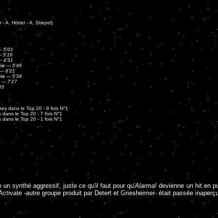
 - A. Hötter - A. Stiepel)
--
5'01
--
5'16
--
4'31
ix
---
5'46
---
6'21
ix
---
5'34
---
7'27
05
es dans le Top 20 - 9 fois N°1
 dans le Top 20 - 7 fois N°1
 dans le Top 20 - 1 fois N°1
n synthé aggressif, juste ce qu'il faut pour qu'
Alarma!
devienne un hit en pu
Activate -autre groupe produit par Detert et Griesheimer- était passée inape