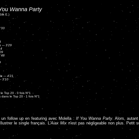
 You Wanna Party
Silk E.)
'33
4
x
---
3'29
14
09
'48
9
ix
---
4'21
--
3'10
le Top 20 - 3 fois N°1
 dans le Top 20 - 1 fois N°1
 un follow up en featuring avec Molella :
If You Wanna Party
. Alors, autant
lustrer le single français. L'
Aiax Mix
n'est pas négligeable non plus. Petit s