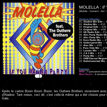
MOLELLA :
If
(Molella - Carmeni - Hul - 
Versions Officielles
:
01.
Aladino Mix Edit
---
3
02.
Aladino Mix
---
4'12
03.
Original Edit
---
3'26
04.
Original Mix
---
4'08
05.
UK Radio Edit
---
3'1
06.
Alex Party Radio Mi
07.
Alex Party Mix
---
5'
08.
Euro Radio Mix
---
3'
09.
Underspeed Mix
---
4
10.
Aiax Mix
---
4'00
11.
Pura Vida Mix
---
4'3
12.
Lunatic Mix
---
3'09
13.
J & J Mix
---
4'11
14.
Party Mix
---
4'13
15.
OHB Eternal Megam
16.
Dubstrumental Mix
-
Palmarès
:
BPM
: 7 quinzaines dans 
Maxi Dance
: 4 semaines
Après le carton
Boom Boom Boom
, les Outhere Brothers reviennent avec
d'Aladino. Tant mieux, ceci dit, c'est celle-là même qui a été choisie pour il
Gala.