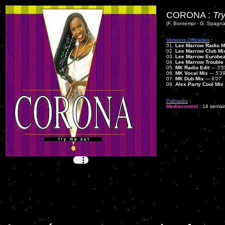
CORONA :
Tr
(F. Bontempi - G. Spagna
Versions Officielles
:
01.
Lee Marrow Radio M
02.
Lee Marrow Club Mi
03.
Lee Marrow Eurobea
04.
Lee Marrow Trouble
05.
MK Radio Edit
---
3'5
06.
MK Vocal Mix
---
5'3
07.
MK Dub Mix
---
6'07
08.
Alex Party Cool Mix
Palmarès
:
Mediacontrol
: 14 semain