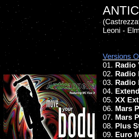
ANTIC
(Castrezzati
Leoni - El
Versions Of
01.
Radio 
02.
Radio 
03.
Radio 
04.
Exten
05.
XX Ex
06.
Mars P
07.
Mars P
08.
Plus S
09.
Euro M