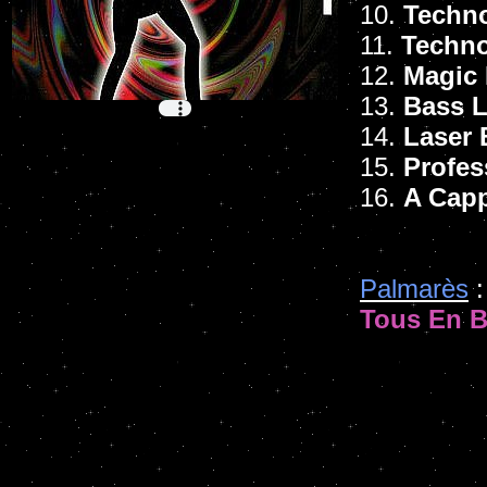
10.
Techno
11.
Techn
12.
Magic
13.
Bass L
14.
Laser 
15.
Profes
16.
A Capp
Palmarès
:
Tous En B