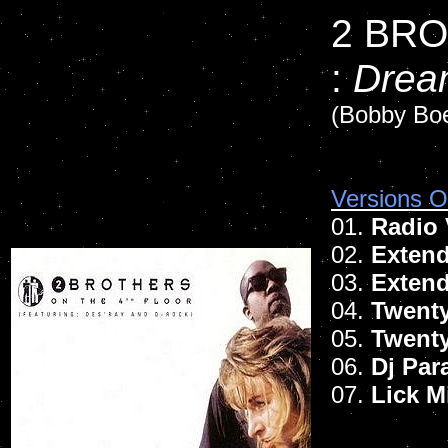
2 BR
:
Drea
(Bobby Boe
Versions Of
01.
Radio 
02.
Extend
03.
Extend
04.
Twenty
05.
Twenty
06.
Dj Par
07.
Lick M