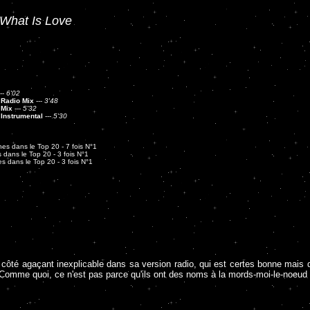
What Is Love
--
6'02
 Radio Mix
---
3'48
 Mix
---
5'32
Instrumental
---
5'30
es dans le Top 20 - 7 fois N°1
 dans le Top 20 - 3 fois N°1
s dans le Top 20 - 3 fois N°1
 côté agaçant inexplicable dans sa version radio, qui est certes bonne mais 
 Comme quoi, ce n'est pas parce qu'ils ont des noms à la mords-moi-le-noeud 