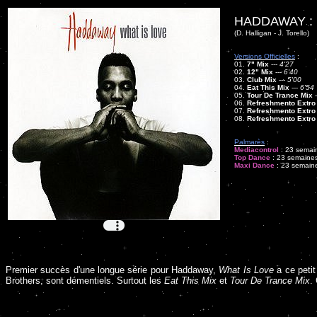
HADDAWAY :
(D. Halligan - J. Torello)
Versions Officielles
:
01.
7" Mix
---
4'27
02.
12" Mix
---
6'40
03.
Club Mix
---
5'00
04.
Eat This Mix
---
6'54
05.
Tour De Trance Mix
-
06.
Refreshmento Extro
07.
Refreshmento Extro
08.
Refreshmento Extro 
Palmarès
:
Mediacontrol
: 23 semain
Top Dance
: 23 semaines
Maxi Dance
: 23 semaine
Premier succès d'une longue série pour Haddaway,
What Is Love
a ce petit
Brothers, sont démentiels. Surtout les
Eat This Mix
et
Tour De Trance Mix
.