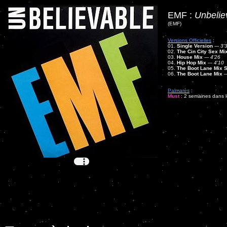
EMF :
Unbelie
(EMF)
Versions Officielles
:
01.
Single Version
---
3'
02.
The Cin City Sex Mi
03.
House Mix
---
4'26
04.
Hip Hop Mix
---
4'10
05.
The Boot Lane Mix
06.
The Boot Lane Mix
-
Palmarès
:
Must
: 2 semaines dans le