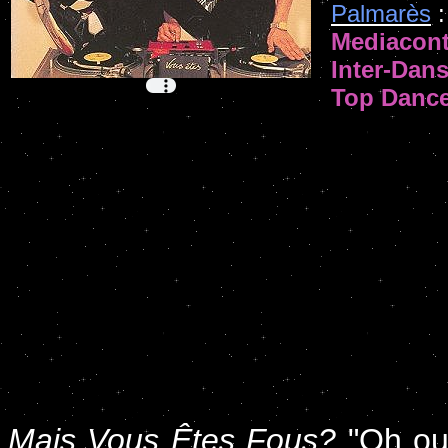
Palmarès
:
Mediacont
Inter-Dan
Top Danc
Mais Vous Êtes Fous?
"Oh oui