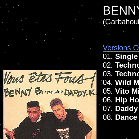
BENNY
(Garbahoui
Versions Of
01.
Single
02.
Techno
03.
Techno
04.
Wild M
05.
Vito M
06.
Hip Ho
07.
Daddy
08.
Dance