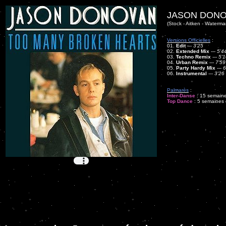
JASON DONO
(Stock - Aitken - Waterma
Versions Officielles
:
01.
Edit
---
3'25
02.
Extended Mix
---
5'4
03.
Techno Remix
---
5'1
04.
Urban Remix
---
7'59
05.
Party Hardy Mix
---
6
06.
Instrumental
---
3'26
Palmarès
:
Inter-Danse
: 15 semaine
Top Dance
: 5 semaines d