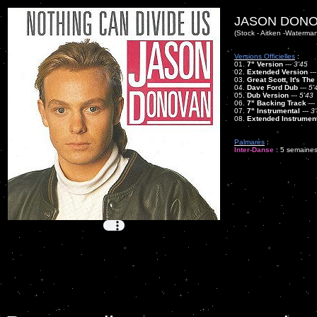
JASON DONO
(Stock - Aitken -Waterma
Versions Officielles
:
01.
7" Version
---
3'45
02.
Extended Version
--
03.
Great Scott, It's Th
04.
Dave Ford Dub
---
5'
05.
Dub Version
---
5'43
06.
7" Backing Track
---
07.
7" Instrumental
---
3
08.
Extended Instrumen
Palmarès
:
Inter-Danse
: 5 semaines