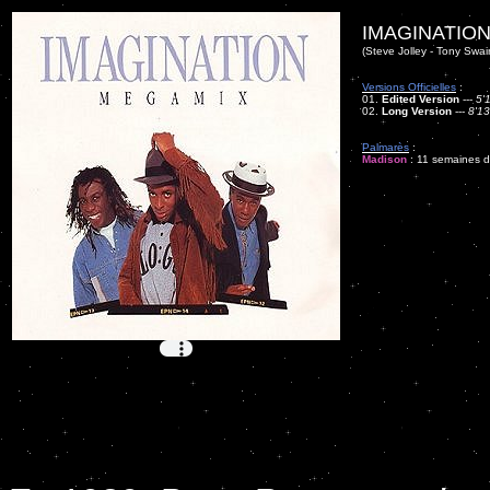
IMAGINATION
(Steve Jolley - Tony Swai
Versions Officielles
:
01.
Edited Version
---
5'
02.
Long Version
---
8'13
Palmarès
:
Madison
: 11 semaines da