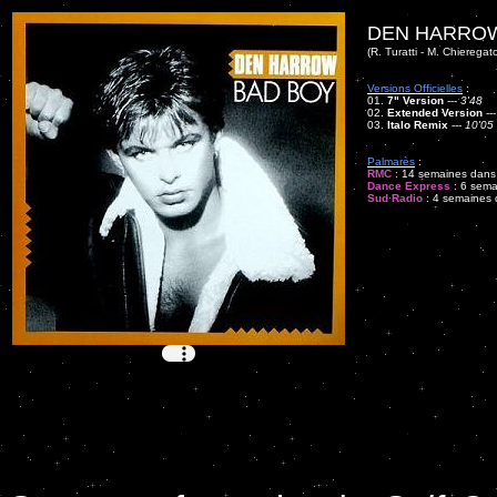
DEN HARROW
(R. Turatti - M. Chieregat
Versions Officielles
:
01.
7" Version
---
3'48
02.
Extended Version
--
03.
Italo Remix
---
10'05
Palmarès
:
RMC
: 14 semaines dans l
Dance Express
: 6 sema
Sud Radio
: 4 semaines d