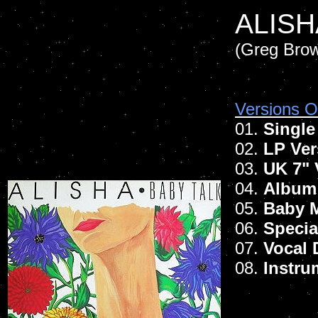
ALISH
(Greg Brow
Versions Of
01.
Single
02.
LP Ver
03.
UK 7" 
04.
Album
05.
Baby 
06.
Specia
07.
Vocal
08.
Instru