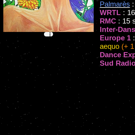
Palmarès
:
WRTL
: 16
RMC
: 15 
Inter-Dan
Europe 1
:
aequo
(+ 1
Dance Ex
Sud Radi