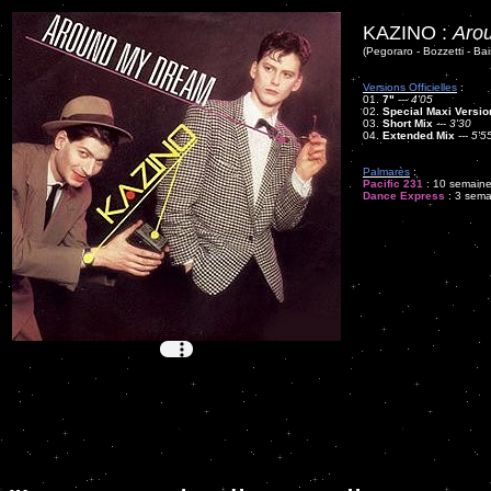
KAZINO :
Aro
(Pegoraro - Bozzetti - Bai
Versions Officielles
:
01.
7"
---
4'05
02.
Special Maxi Versio
03.
Short Mix
---
3'30
04.
Extended Mix
---
5'5
Palmarès
:
Pacific 231
: 10 semaines
Dance Express
: 3 sema