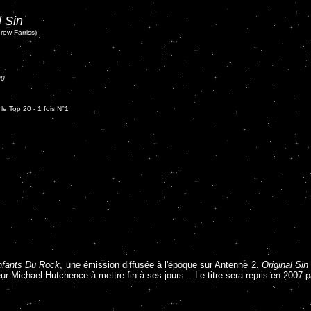
l Sin
rew Farriss)
00
e Top 20 - 1 fois N°1
nfants Du Rock
, une émission diffusée à l'époque sur Antenne 2.
Original Sin
teur Michael Hutchence à mettre fin à ses jours... Le titre sera repris en 2007 