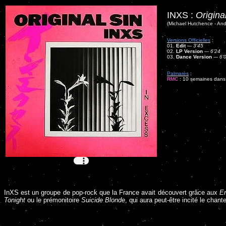
INXS :
Origina
(Michael Hutchence - And
Versions Officielles
:
01.
Edit
---
3'45
02.
LP Version
---
6'24
03.
Dance Version
---
6'
Palmarès
:
RMC
: 10 semaines dans l
InXS est un groupe de pop-rock que la France avait découvert grâce aux
E
Tonight
ou le prémonitoire
Suicide Blonde
, qui aura peut-être incité le chan