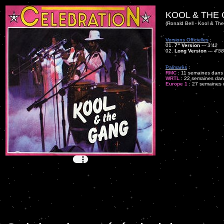
KOOL & THE 
(Ronald Bell - Kool & Th
Versions Officielles
:
01.
7" Version
---
3'42
02.
Long Version
---
4'58
Palmarès
:
RMC
: 11 semaines dans 
WRTL
: 22 semaines dans
Europe 1
: 27 semaines d