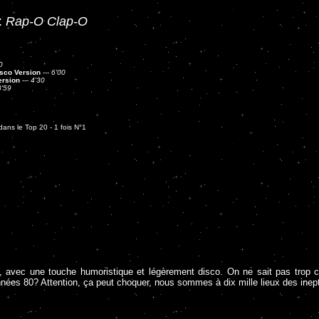
:
Rap-O Clap-O
0
sco Version
---
6'00
ersion
---
4'30
3'59
ans le Top 20 - 1 fois N°1
, avec une touche humoristique et légèrement disco. On ne sait pas trop c
nées 80? Attention, ça peut choquer, nous sommes à dix mille lieux des inep