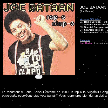
JOE BATAAN 
(Joe Bataan)
Versions Officielles
:
01.
Radio Version
---
3'5
02.
Special Re-Mixed Di
03.
Special European-V
04.
Spanish Version
---
05.
Instrument-O
---
4'24
Palmarès
:
Sud Radio
: 2 semaines d
Le fondateur du label Salsoul entame en 1980 un rap à la Sugarhill Gang
everybody, everybody clap your hands!"
Vous reprendrez bien du rap des an