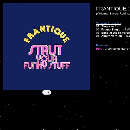
FRANTIQUE 
(Vivienne Savoie Robins
Versions Officielles
:
01.
Single
---
3'44
02.
Promo Single
---
3'0
03.
Special Disco Versi
04.
Album Version
---
5'
Palmarès
:
RMC
: 3 semaines dans le