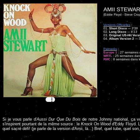
AMII STEWAR
(Eddie Floyd - Steve Cro
Versions Officielles
:
01.
Short Disco
---
3'39
02.
Long Disco
---
6'13
03.
Original US-Hit Vers
04.
Album Version 2
---
Palmarès
:
Europe 1
: 27 semaines d
WRTL
: 25 semaines dans
RMC
: 8 semaines dans le
Si je vous parle d'
Aussi Dur Que Du Bois
de notre Johnny national, ça v
s'inspirent pourtant de la même source : le
Knock On Wood
d'Eddy Floyd. L'
quel sacré défi! (je parle de la version d'Amii, là...) Bref, quel tube, quel son