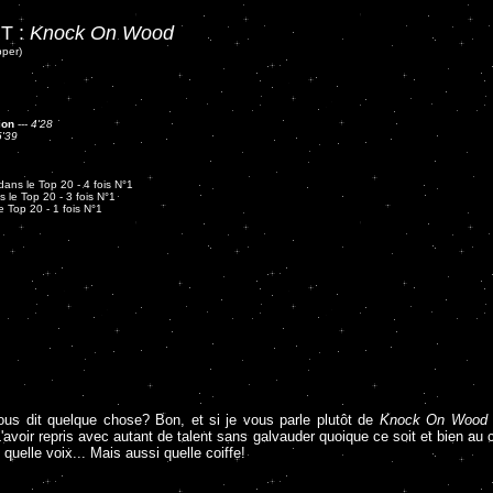
T :
Knock On Wood
pper)
ion
---
4'28
5'39
ans le Top 20 - 4 fois N°1
 le Top 20 - 3 fois N°1
 Top 20 - 1 fois N°1
ous dit quelque chose? Bon, et si je vous parle plutôt de
Knock On Wood
avoir repris avec autant de talent sans galvauder quoique ce soit et bien au c
, quelle voix... Mais aussi quelle coiffe!