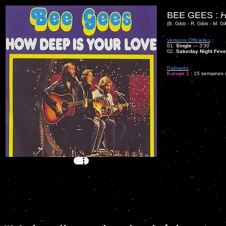
BEE GEES :
H
(B. Gibb - R. Gibb - M. Gi
Versions Officielles
:
01.
Single
---
3'30
02.
Saturday Night Feve
Palmarès
:
Europe 1
: 15 semaines d