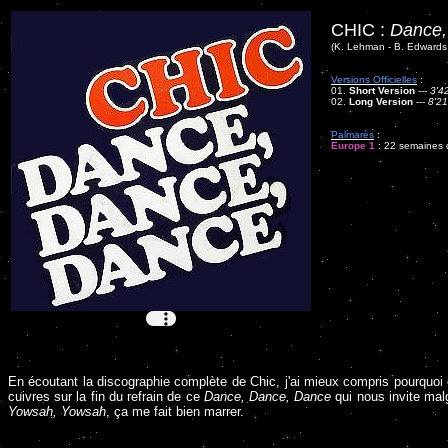
CHIC :
Dance,
(K. Lehman - B. Edwards 
Versions Officielles
:
01.
Short Version
---
3'4
02.
Long Version
---
8'21
Palmarès
:
Europe 1
: 22 semaines d
En écoutant la discographie complète de Chic, j'ai mieux compris pourquoi
cuivres sur la fin du refrain de ce
Dance, Dance, Dance
qui nous invite malg
Yowsah, Yowsah
, ça me fait bien marrer.